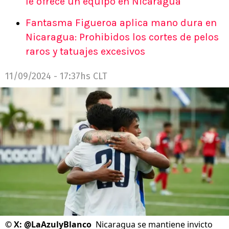
le ofrece un equipo en Nicaragua
Fantasma Figueroa aplica mano dura en
Nicaragua: Prohibidos los cortes de pelos
raros y tatuajes excesivos
11/09/2024 - 17:37hs CLT
©
X: @LaAzulyBlanco
Nicaragua se mantiene invicto