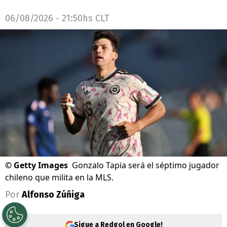
06/08/2026 - 21:50hs CLT
©
Getty Images
Gonzalo Tapia será el séptimo jugador
chileno que milita en la MLS.
Por
Alfonso Zúñiga
Sigue a Redgol en Google!