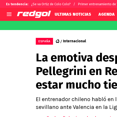
Es tendencia
:
¿Se va Ortiz de Colo Colo?
Primer entrenamiento de
ULTIMAS NOTICIAS
AGENDA
AGENDA
CHILE
MUNDO
Hoy en TV
Selección Chilena
Fútbol 
Internacional
ESPAÑA
Colo Colo
Darío O
La emotiva des
U de Chile
Alexis 
U Católica
Carlos 
Pellegrini en R
Campeonato Nacional
Chileno
Primera B
estar mucho tie
Segunda División
Copa Chile
Supercopa Chile
El entrenador chileno habló en l
Campeonato Femenino
sevillano ante Valencia en la Li