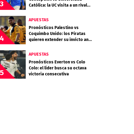
3
Católica: la UC visita a un rival
que llega en racha
APUESTAS
Pronósticos Palestino vs
Coquimbo Unido: los Piratas
4
quieren extender su invicto ante
los Árabes
APUESTAS
Pronósticos Everton vs Colo
Colo: el líder busca su octava
5
victoria consecutiva