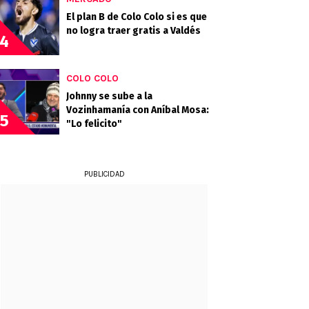
El plan B de Colo Colo si es que
no logra traer gratis a Valdés
4
COLO COLO
Johnny se sube a la
Vozinhamanía con Aníbal Mosa:
5
"Lo felicito"
PUBLICIDAD