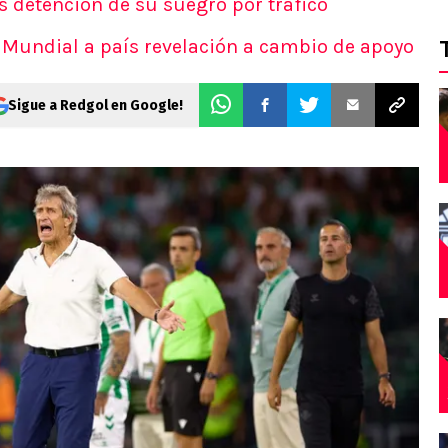
as detención de su suegro por tráfico
el Mundial a país revelación a cambio de apoyo
Sigue a Redgol en Google!