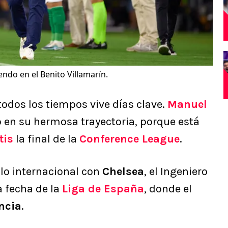
endo en el Benito Villamarín.
todos los tiempos vive días clave.
Manuel
o en su hermosa trayectoria, porque está
tis
la final de la
Conference League
.
tulo internacional con
Chelsea
, el Ingeniero
a fecha de la
Liga de España
, donde el
ncia
.