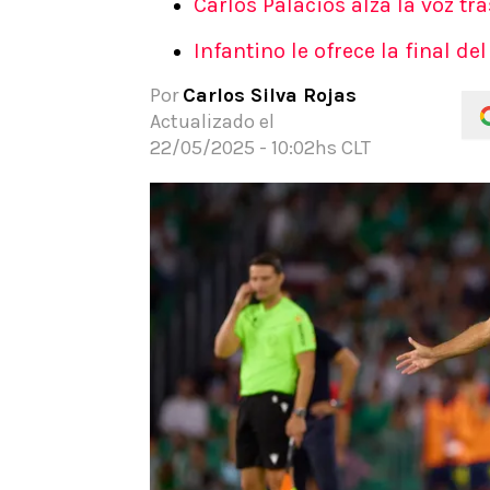
Carlos Palacios alza la voz tr
APUESTAS
Infantino le ofrece la final d
Noticias
Guías
Por
Carlos Silva Rojas
Códigos
Actualizado el
Pronósticos
22/05/2025 - 10:02hs CLT
Apuesta del día