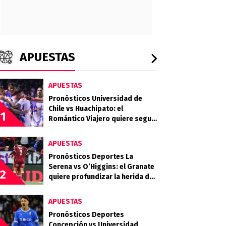
APUESTAS
APUESTAS
Pronósticos Universidad de
Chile vs Huachipato: el
1
Romántico Viajero quiere seguir
sumando de a tres
APUESTAS
Pronósticos Deportes La
Serena vs O’Higgins: el Granate
2
quiere profundizar la herida del
Celeste
APUESTAS
Pronósticos Deportes
Concepción vs Universidad