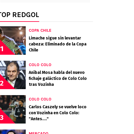
TOP REDGOL
COPA CHILE
Limache sigue sin levantar
cabeza: Eliminado de la Copa
1
Chile
COLO COLO
Aníbal Mosa habla del nuevo
fichaje galáctico de Colo Colo
2
tras Vozinha
COLO COLO
Carlos Caszely se vuelve loco
con Vozinha en Colo Colo:
3
"Antes...."
MERCADO