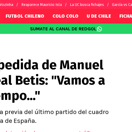
 Vozinha
Reaparece Mauricio Isla
La UC busca fichajes
García vs Ca
FUTBOL CHILENO
COLO COLO
U DE CHILE
FICHA
SUMATE AL CANAL DE REDGOL
SUDAMÉRICA
EUROPA
Internacional
Copa Libertadores
Champions L
sorio
Copa Sudamericana
Europa Leag
pedida de Manuel
Sánchez
Fútbol Argentino
Conference 
Palacios
Fútbol Brasileño
Ligue 1
eal Betis: "Vamos a
s por el mundo
Premier Leag
Serie A
mpo..."
La Liga
Bundesliga
a previa del último partido del cuadro
ga de España.