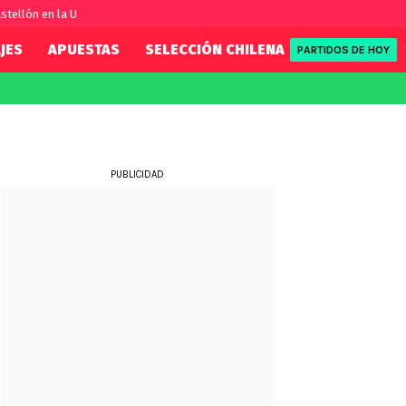
stellón en la U
JES
APUESTAS
SELECCIÓN CHILENA
REDSPORT
PARTIDOS DE HOY
FIFA
REDSPORT
eague
Eliminatorias
Tenis
ue
Formula 1
PUBLICIDAD
League
NBA
Rugby
ue
UFC
WWE
Boxeo