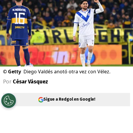
©
Getty
Diego Valdés anotó otra vez con Vélez.
Por
César Vásquez
Sigue a Redgol en Google!
Mientras
Colo Colo
lo desea,
Diego Valdés
sigue brillando en el fútbol argentino. Esta