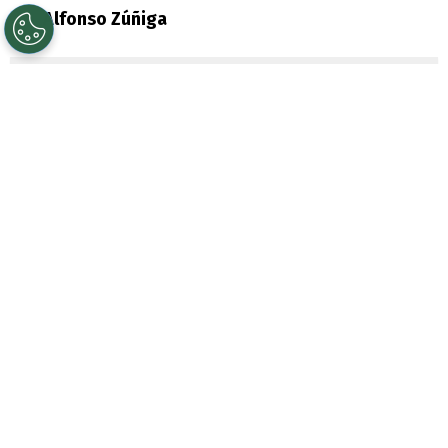
Por
Alfonso Zúñiga
Sigue a Redgol en Google!
Ni disimulan. En
Argentina
les importa
bastante poco que en todo el mundo los
apunten como los “
regalones de la FIFA
“.
Prueba de esto es que a través de un
comunicado oficial entregaran su respaldo
al presidente del fútbol mundial,
Gianni
Infantino
.
La Asociación del Fútbol Argentino (AFA), a