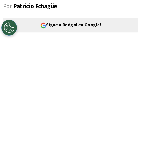
Por
Patricio Echagüe
Sigue a Redgol en Google!
Jorge Messi
, padre de
Lionel Messi,
falleció durante la
noche del pasado
viernes en un hospital de Rosario
(Argentina) a la edad de 68 años.
De
acuerdo a información entregada por el
sitio Infobae, el papá del astro trasandino
a
travesaba una larga enfermedad.
El deceso ocurrió a las
22:00 horas del