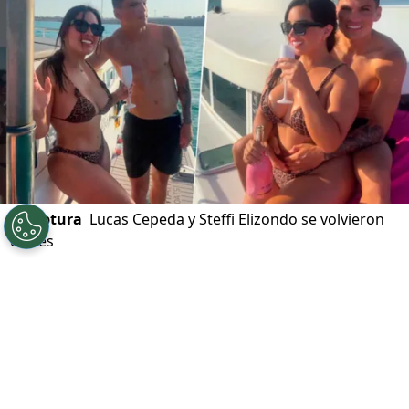
©
captura
Lucas Cepeda y Steffi Elizondo se volvieron
virales
Por
Felipe Pavez Farías
Sigue a Redgol en Google!
Lucas Cepeda
y
Steffi Elizondo