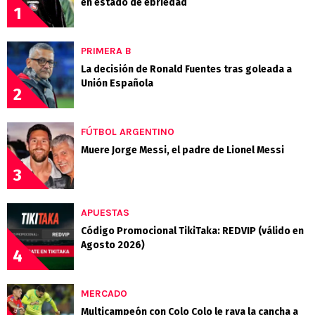
en estado de ebriedad
1
PRIMERA B
La decisión de Ronald Fuentes tras goleada a
Unión Española
2
FÚTBOL ARGENTINO
Muere Jorge Messi, el padre de Lionel Messi
3
APUESTAS
Código Promocional TikiTaka: REDVIP (válido en
Agosto 2026)
4
MERCADO
Multicampeón con Colo Colo le raya la cancha a