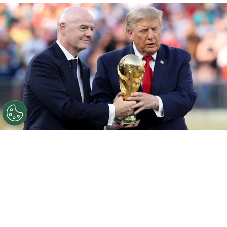
©
Getty Images
Alerta planetaria: Infantino quiere
convertir el Mundial en una empresa y venderlo a
privados.
Por
Diego Jeria
Sigue a Redgol en Google!