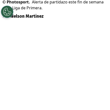
©
Photosport.
Alerta de partidazo este fin de semana
en la Liga de Primera.
Por
Nelson Martinez
Sigue a Redgol en Google!
Alerta de partidazo en el
fútbol chileno
. La
gran noticia es que la fecha 18 de la
Liga
de Primera
tendrá el duelo más atractivo y
un Clásico del torneo por pantalla
abierta.
Se trata del encuentro entre
Coquimbo
Unido
y
Deportes La Serena
. Ambos