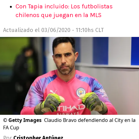
Con Tapia incluido: Los futbolistas
chilenos que juegan en la MLS
Actualizado el
03/06/2020 - 11:10hs CLT
©
Getty Images
Claudio Bravo defendiendo al City en la
FA Cup
Por
Cristopher Antúnez