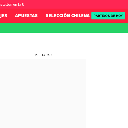
stellón en la U
JES
APUESTAS
SELECCIÓN CHILENA
REDSPORT
PARTIDOS DE HOY
FIFA
REDSPORT
eague
Eliminatorias
Tenis
ue
Formula 1
PUBLICIDAD
League
NBA
Rugby
ue
UFC
WWE
Boxeo