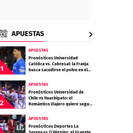
APUESTAS
APUESTAS
Pronósticos Universidad
Católica vs. Cobresal: la Franja
1
busca sacudirse el polvo en el
Claro Arena
APUESTAS
Pronósticos Universidad de
Chile vs Huachipato: el
2
Romántico Viajero quiere seguir
sumando de a tres
APUESTAS
Pronósticos Deportes La
Serena vs O’Higgins: el Granate