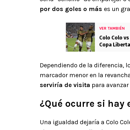
por dos goles o más
es un gra
VER TAMBIÉN
Colo Colo vs
Copa Libert
Dependiendo de la diferencia, l
marcador menor en la revancha 
serviría de visita
para avanzar 
¿Qué ocurre si hay
Una igualdad dejaría a Colo Co