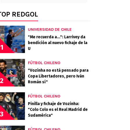
TOP REDGOL
UNIVERSIDAD DE CHILE
"Me recuerda a...": Larrivey da
bendición al nuevo fichaje de la
1
U
FÚTBOL CHILENO
"Vozinha no está pensado para
Copa Libertadores, pero Iván
2
Román sí"
FÚTBOL CHILENO
Pinilla y fichaje de Vozinha:
"Colo Colo es el Real Madrid de
3
Sudamérica"
FÚTBOL CHILENO