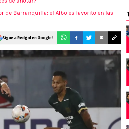
ces de anotar?
r de Barranquilla: el Albo es favorito en las
Sigue a Redgol en Google!