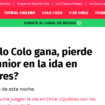
 Vozinha
Reaparece Mauricio Isla
La UC busca fichajes
García vs Ca
FUTBOL CHILENO
COLO COLO
U DE CHILE
FICHA
SUMATE AL CANAL DE REDGOL
SUDAMÉRICA
EUROPA
Internacional
Copa Libertadores
Champions L
sorio
Copa Sudamericana
Europa Leag
lo Colo gana, pierde
Sánchez
Fútbol Argentino
Conference 
Palacios
Fútbol Brasileño
Ligue 1
nior en la ida en
s por el mundo
Premier Leag
Serie A
res?
La Liga
Bundesliga
s de esta noche.
uilla juegan la ida en Chile: ¿Quiénes son los