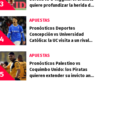
3
quiere profundizar la herida del
Celeste
APUESTAS
Pronósticos Deportes
Concepción vs Universidad
4
Católica: la UC visita a un rival
que llega en racha
APUESTAS
Pronósticos Palestino vs
Coquimbo Unido: los Piratas
5
quieren extender su invicto ante
los Árabes