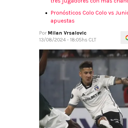
tres jugadores con más chan
APUESTAS
Pronósticos Colo Colo vs Junio
Noticias
apuestas
Guías
Códigos
Por
Milan Vrsalovic
Pronósticos
13/08/2024 - 18:05hs CLT
Apuesta del día