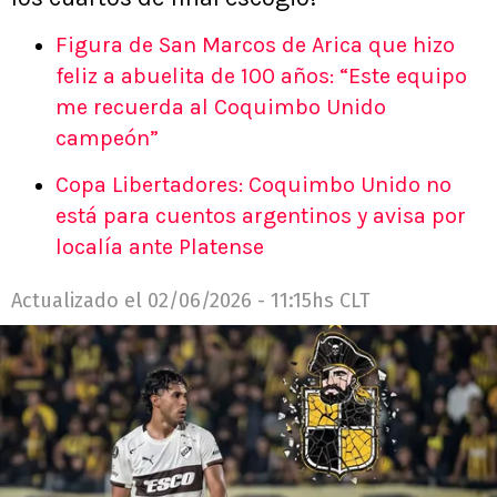
Figura de San Marcos de Arica que hizo
feliz a abuelita de 100 años: “Este equipo
me recuerda al Coquimbo Unido
campeón”
Copa Libertadores: Coquimbo Unido no
está para cuentos argentinos y avisa por
localía ante Platense
Actualizado el
02/06/2026 - 11:15hs CLT