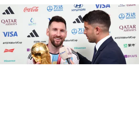
©
Instagram.
El periodista Gastón Edul participó del
anuncio del Tino.
Por
Jorge Rubio
Sigue a Redgol en Google!