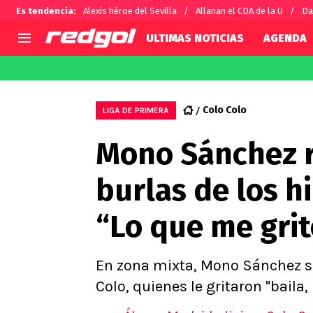
Es tendencia
:
Alexis héroe del Sevilla
Allanan el CDA de la U
Da
ULTIMAS NOTICIAS
AGENDA
AGENDA
CHILE
MUNDO
Hoy en TV
Selección Chilena
Fútbol 
Colo Colo
LIGA DE PRIMERA
Colo Colo
Darío O
Mono Sánchez r
U de Chile
Alexis 
U Católica
Carlos 
burlas de los h
Campeonato Nacional
Chileno
Primera B
“Lo que me grit
Segunda División
Copa Chile
Supercopa Chile
En zona mixta, Mono Sánchez se 
Campeonato Femenino
Colo, quienes le gritaron "baila