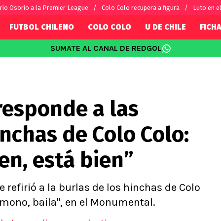
río Osorio a la Premier League
Colo Colo recupera a figura
Luto en el
FUTBOL CHILENO
COLO COLO
U DE CHILE
FICHA
SUMATE AL CANAL DE REDGOL
SUDAMÉRICA
EUROPA
Internacional
Copa Libertadores
Champions L
sorio
Copa Sudamericana
Europa Leag
esponde a las
Sánchez
Fútbol Argentino
Conference 
Palacios
Fútbol Brasileño
Ligue 1
inchas de Colo Colo:
s por el mundo
Premier Leag
Serie A
en, está bien”
La Liga
Bundesliga
refirió a la burlas de los hinchas de Colo
, mono, baila", en el Monumental.