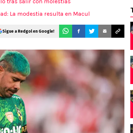
lo tras salir con molestias
dad: La modestia resulta en Macul
Sigue a Redgol en Google!