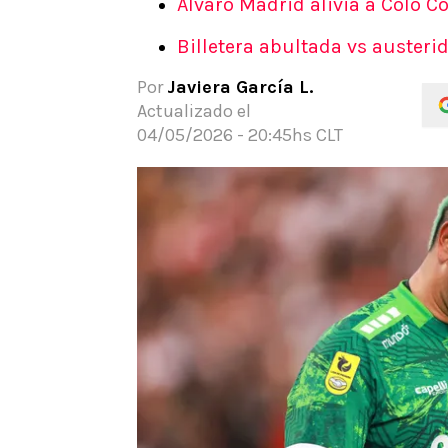
Álvaro Madrid alivia a Colo Co
APUESTAS
Billetera abultada vs austeri
Noticias
Guías
Por
Javiera García L.
Códigos
Actualizado el
Pronósticos
04/05/2026 - 20:45hs CLT
Apuesta del día
Apuestas Mundial 2026