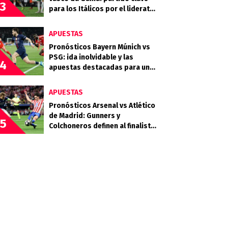
3
para los Itálicos por el liderato
en la Sudamericana
APUESTAS
Pronósticos Bayern Múnich vs
PSG: ida inolvidable y las
4
apuestas destacadas para una
serie abierta
APUESTAS
Pronósticos Arsenal vs Atlético
de Madrid: Gunners y
5
Colchoneros definen al finalista
en Londres