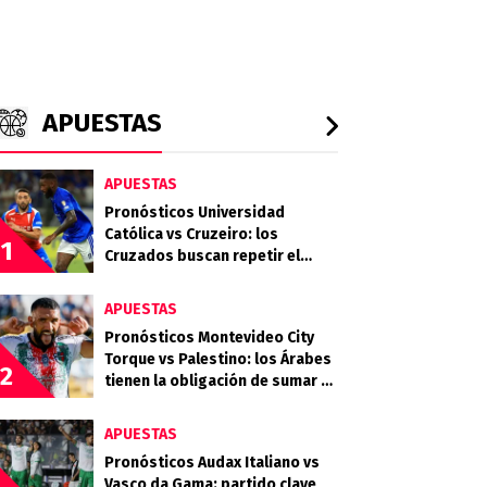
APUESTAS
APUESTAS
Pronósticos Universidad
Católica vs Cruzeiro: los
1
Cruzados buscan repetir el
golpe ante la Raposa
APUESTAS
Pronósticos Montevideo City
Torque vs Palestino: los Árabes
2
tienen la obligación de sumar en
Uruguay
APUESTAS
Pronósticos Audax Italiano vs
Vasco da Gama: partido clave