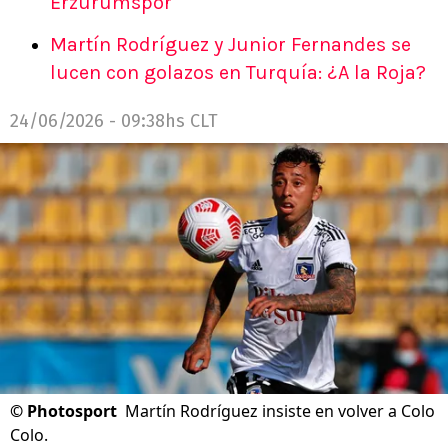
Erzurumspor
Martín Rodríguez y Junior Fernandes se
lucen con golazos en Turquía: ¿A la Roja?
24/06/2026 - 09:38hs CLT
©
Photosport
Martín Rodríguez insiste en volver a Colo
Colo.