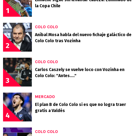
la Copa Chile
1
COLO COLO
Aníbal Mosa habla del nuevo fichaje galáctico de
Colo Colo tras Vozinha
2
COLO COLO
Carlos Caszely se vuelve loco con Vozinha en
Colo Colo: "Antes...."
3
MERCADO
El plan B de Colo Colo si es que no logra traer
gratis a Valdés
4
COLO COLO