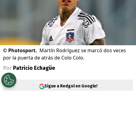
©
Photosport.
Martín Rodríguez se marcó dos veces
por la puerta de atrás de Colo Colo.
Por
Patricio Echagüe
Sigue a Redgol en Google!
Martín Rodríguez
es un jugador que se
ganó mala fama en
Colo Colo
por dos
partidas que dolieron bastante a los