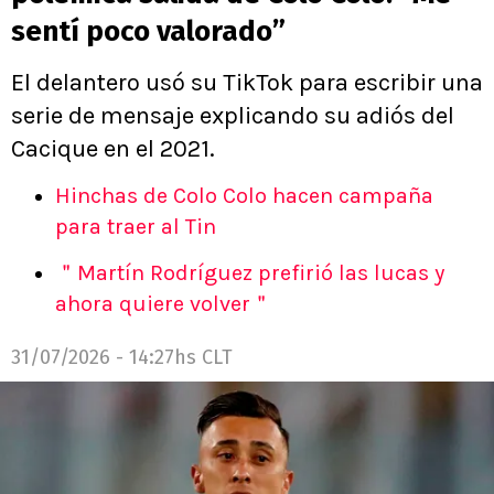
sentí poco valorado”
El delantero usó su TikTok para escribir una
serie de mensaje explicando su adiós del
Cacique en el 2021.
Hinchas de Colo Colo hacen campaña
para traer al Tin
＂Martín Rodríguez prefirió las lucas y
ahora quiere volver＂
31/07/2026 - 14:27hs CLT