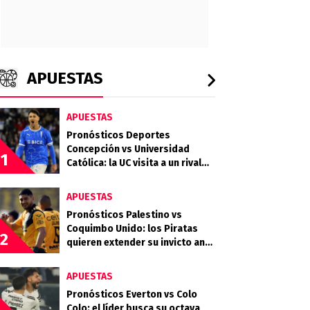
APUESTAS
APUESTAS
Pronósticos Deportes
Concepción vs Universidad
1
Católica: la UC visita a un rival
que llega en racha
APUESTAS
Pronósticos Palestino vs
Coquimbo Unido: los Piratas
2
quieren extender su invicto ante
los Árabes
APUESTAS
Pronósticos Everton vs Colo
Colo: el líder busca su octava