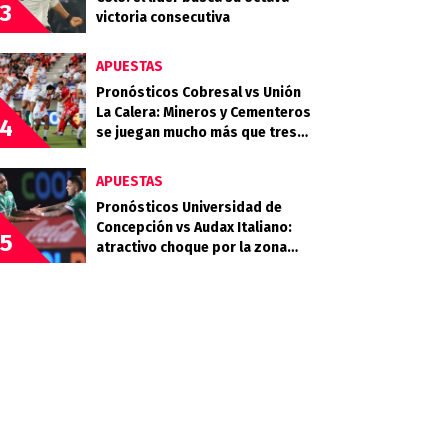
3
victoria consecutiva
APUESTAS
Pronósticos Cobresal vs Unión
La Calera: Mineros y Cementeros
4
se juegan mucho más que tres
puntos
APUESTAS
Pronósticos Universidad de
Concepción vs Audax Italiano:
5
atractivo choque por la zona
baja del Campeonato Nacional