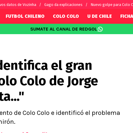
vos datos de Vozinha
Gago da explicaciones
Nuevo golpe para Colo 
FUTBOL CHILENO
COLO COLO
U DE CHILE
FICHA
SUMATE AL CANAL DE REDGOL
SUDAMÉRICA
EUROPA
Internacional
Copa Libertadores
Champions L
sorio
Copa Sudamericana
Europa Leag
dentifica el gran
Sánchez
Fútbol Argentino
Conference 
Palacios
Fútbol Brasileño
Ligue 1
lo Colo de Jorge
s por el mundo
Premier Leag
Serie A
a..."
La Liga
Bundesliga
ento de Colo Colo e identificó el problema
mirón.