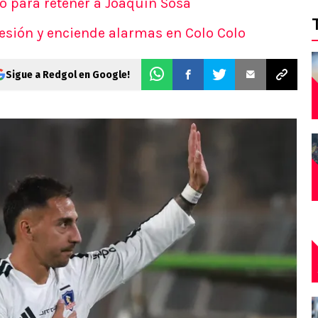
o para retener a Joaquín Sosa
lesión y enciende alarmas en Colo Colo
Sigue a Redgol en Google!