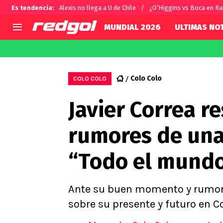
Es tendencia
:
Alexis no llega a U de Chile
¿O’Higgins vs Boca en R
MUNDIAL 2026
ULTIMAS NOT
AGENDA
CHILE
MUNDO
Hoy en TV
Selección Chilena
Fútbol 
Colo Colo
COLO COLO
Colo Colo
Darío O
Javier Correa r
U de Chile
Alexis 
U Católica
Carlos 
rumores de una 
Campeonato Nacional
Chileno
Primera B
“Todo el mundo
Segunda División
Copa Chile
Supercopa Chile
Ante su buen momento y rumores
Campeonato Femenino
sobre su presente y futuro en Co