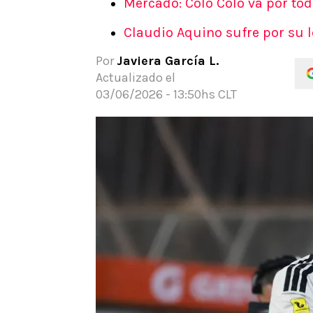
Mercado: Colo Colo va por tod
APUESTAS
Claudio Aquino sufre por su 
Noticias
Guías
Por
Javiera García L.
Códigos
Actualizado el
Pronósticos
03/06/2026 - 13:50hs CLT
Apuesta del día
Apuestas Mundial 2026