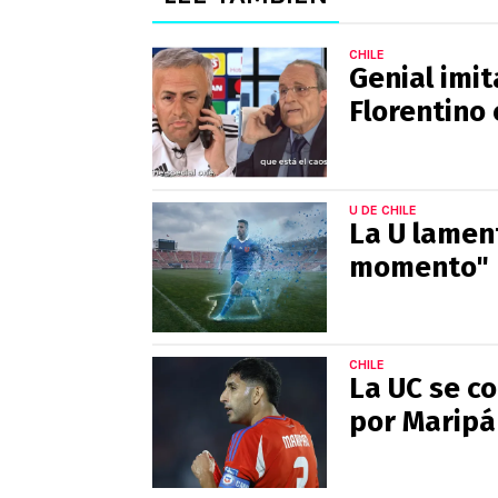
CHILE
Genial imi
Florentino
U DE CHILE
La U lament
momento"
CHILE
La UC se c
por Maripá