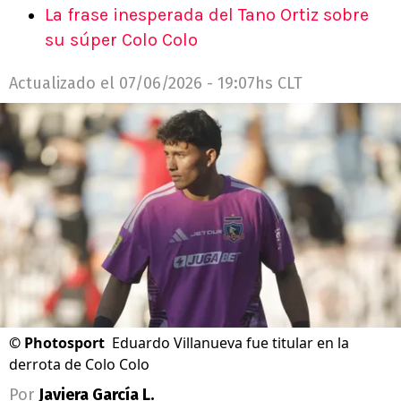
La frase inesperada del Tano Ortiz sobre
su súper Colo Colo
Actualizado el
07/06/2026 - 19:07hs CLT
©
Photosport
Eduardo Villanueva fue titular en la
derrota de Colo Colo
Por
Javiera García L.