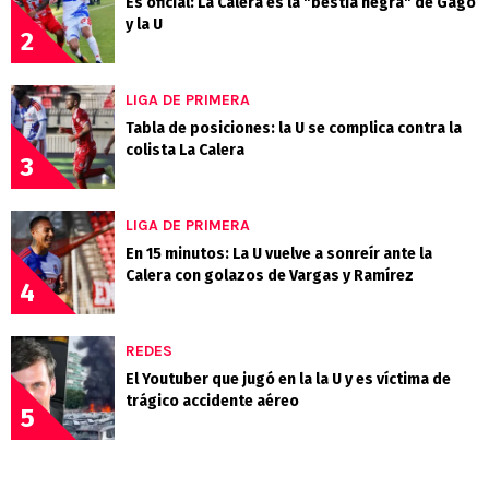
Es oficial: La Calera es la "bestia negra" de Gago
y la U
2
LIGA DE PRIMERA
Tabla de posiciones: la U se complica contra la
colista La Calera
3
LIGA DE PRIMERA
En 15 minutos: La U vuelve a sonreír ante la
Calera con golazos de Vargas y Ramírez
4
REDES
El Youtuber que jugó en la la U y es víctima de
trágico accidente aéreo
5