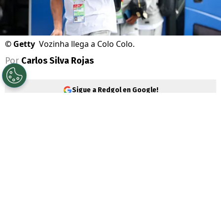
©
Getty
Vozinha llega a Colo Colo.
Por
Carlos Silva Rojas
Sigue a Redgol en Google!
Un nuevo arquero tiene
Colo Colo
, porque
el pasado viernes se confirmó el fichaje del
mediático portero caboverdiano
Vozinha
,
quien viene a Chile tras brillar en el
Mundial 2026
.