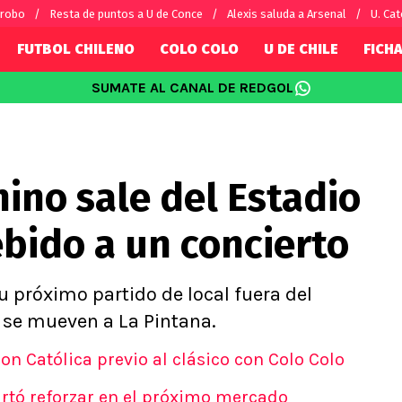
 robo
Resta de puntos a U de Conce
Alexis saluda a Arsenal
U. Cat
FUTBOL CHILENO
COLO COLO
U DE CHILE
FICHA
SUMATE AL CANAL DE REDGOL
SUDAMÉRICA
EUROPA
Internacional
Copa Libertadores
Champions L
sorio
Copa Sudamericana
Europa Leag
ino sale del Estadio
Sánchez
Fútbol Argentino
Conference 
Palacios
Fútbol Brasileño
Ligue 1
ido a un concierto
s por el mundo
Premier Leag
Serie A
La Liga
 próximo partido de local fuera del
Bundesliga
 se mueven a La Pintana.
n Católica previo al clásico con Colo Colo
artó reforzar en el próximo mercado