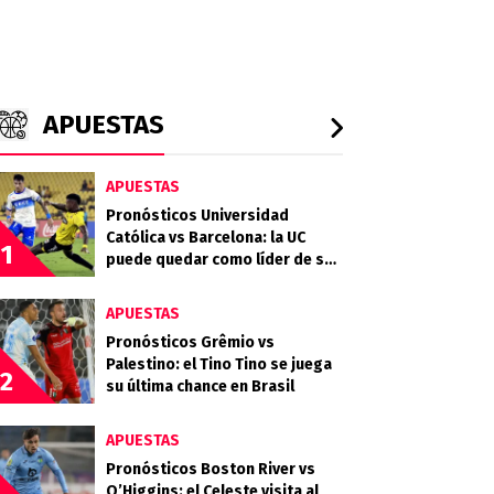
APUESTAS
APUESTAS
Pronósticos Universidad
Católica vs Barcelona: la UC
1
puede quedar como líder de su
grupo en la Libertadores
APUESTAS
Pronósticos Grêmio vs
Palestino: el Tino Tino se juega
2
su última chance en Brasil
APUESTAS
Pronósticos Boston River vs
O’Higgins: el Celeste visita al