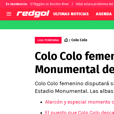
Es tendencia
:
O’Higgins vs Boston River
Vidal aclara problema del
ULTIMAS NOTICIAS
AGENDA
AGENDA
CHILE
MUNDO
Hoy en TV
Selección Chilena
Fútbol 
Colo Colo
LIGA FEMENINA
Colo Colo
Darío O
Colo Colo femen
U de Chile
Alexis 
U Católica
Carlos 
Monumental deb
Campeonato Nacional
Chileno
Primera B
Segunda División
Colo Colo femenino disputará su
Copa Chile
Estadio Monumental. Las albas
Supercopa Chile
Alarcón y especial momento co
Campeonato Femenino
El puesto que Colo Colo desc