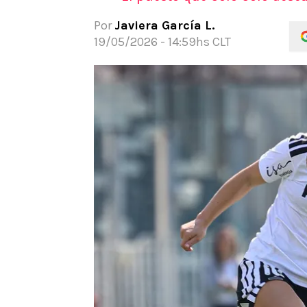
APUESTAS
Por
Javiera García L.
Noticias
19/05/2026 - 14:59hs CLT
Guías
Códigos
Pronósticos
Apuesta del día
Apuestas Mundial 2026