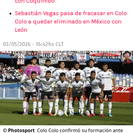
con Coquimbo
Sebastián Vegas pasa de fracasar en Colo
Colo a quedar eliminado en México con
León
03/05/2026 - 16:42hs CLT
©
Photosport
Colo Colo confirmó su formación ante