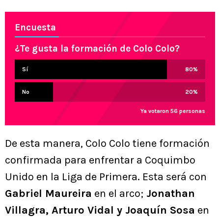
Encuesta
¿Te gusta la formación de Colo Colo?
Sí
80
%
No
20
%
Ya votaron 56 personas
De esta manera, Colo Colo tiene formación
confirmada para enfrentar a Coquimbo
Unido en la Liga de Primera. Esta será con
Gabriel Maureira
en el arco;
Jonathan
Villagra, Arturo Vidal y Joaquín Sosa
en