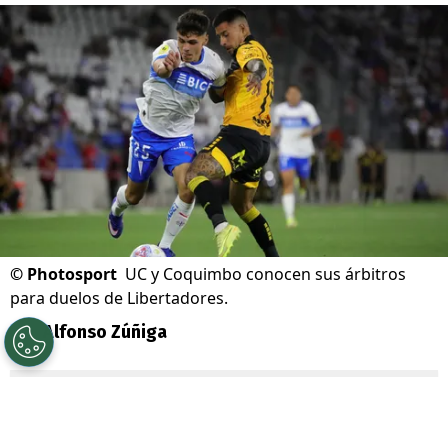
©
Photosport
UC y Coquimbo conocen sus árbitros
para duelos de Libertadores.
Por
Alfonso Zúñiga
Sigue a Redgol en Google!