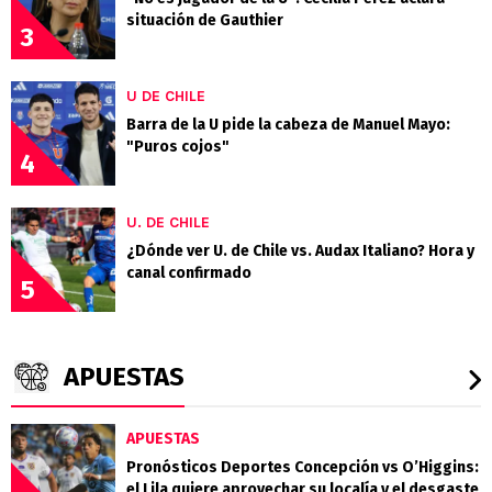
situación de Gauthier
3
U DE CHILE
Barra de la U pide la cabeza de Manuel Mayo:
"Puros cojos"
4
U. DE CHILE
¿Dónde ver U. de Chile vs. Audax Italiano? Hora y
canal confirmado
5
APUESTAS
APUESTAS
Pronósticos Deportes Concepción vs O’Higgins:
el Lila quiere aprovechar su localía y el desgaste