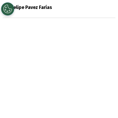
Por
Felipe Pavez Farías
Sigue a Redgol en Google!
Universidad de Chile
renueva las energías
para este segundo semestre. Con
Fernando Gago
ya acumula una
importante racha de victorias y sigue con
la fe intacta para un histórico remontazo
en la
Liga de Primera
.
Más allá de las polémicas fuera de la
cancha a nivel dirigencia, la U elevó su