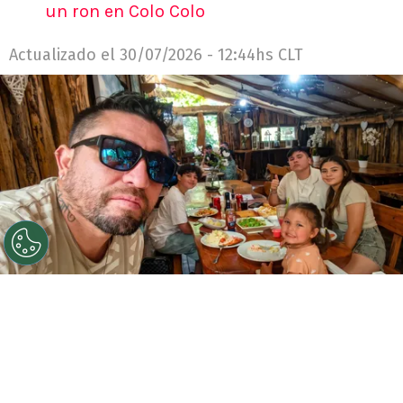
un ron en Colo Colo
Actualizado el
30/07/2026 - 12:44hs CLT
©
Cedida y retocada con Gemini IA.
El Chucky
González atendió el llamado de RedGol y contó varias
cosas de su carrera, que tuvo un título nacional en 2012
como protagonista en Huachipato.