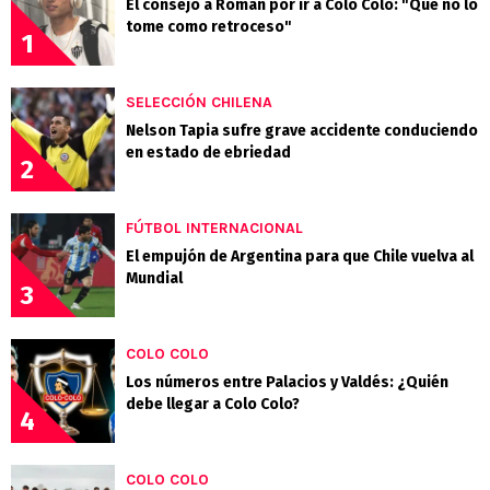
El consejo a Román por ir a Colo Colo: "Que no lo
tome como retroceso"
1
SELECCIÓN CHILENA
Nelson Tapia sufre grave accidente conduciendo
en estado de ebriedad
2
FÚTBOL INTERNACIONAL
El empujón de Argentina para que Chile vuelva al
Mundial
3
COLO COLO
Los números entre Palacios y Valdés: ¿Quién
debe llegar a Colo Colo?
4
COLO COLO