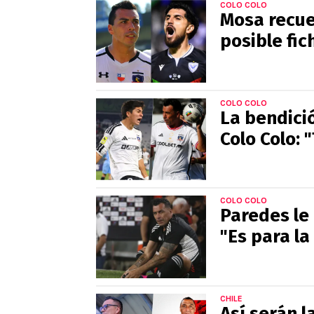
COLO COLO
Mosa recue
posible fic
COLO COLO
La bendici
Colo Colo: "
COLO COLO
Paredes le 
"Es para la
CHILE
Así serán l