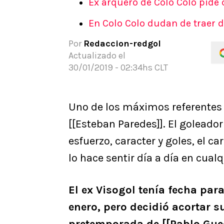
Ex arquero de Colo Colo pide
APUESTAS
En Colo Colo dudan de traer de
Noticias
Guías
Por
Redaccion-redgol
Códigos
Actualizado el
Pronósticos
30/01/2019 - 02:34hs CLT
Apuesta del día
Uno de los máximos referentes d
[[Esteban Paredes]]. El goleado
esfuerzo, caracter y goles, el ca
lo hace sentir día a día en cualq
El ex Visogol tenía fecha para
enero, pero decidió acortar s