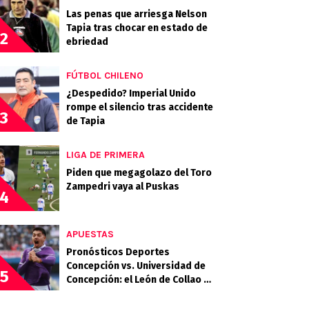
Las penas que arriesga Nelson
Tapia tras chocar en estado de
2
ebriedad
FÚTBOL CHILENO
¿Despedido? Imperial Unido
rompe el silencio tras accidente
3
de Tapia
LIGA DE PRIMERA
Piden que megagolazo del Toro
Zampedri vaya al Puskas
4
APUESTAS
Pronósticos Deportes
Concepción vs. Universidad de
5
Concepción: el León de Collao y
el Campanil se miden en el Ester
Roa