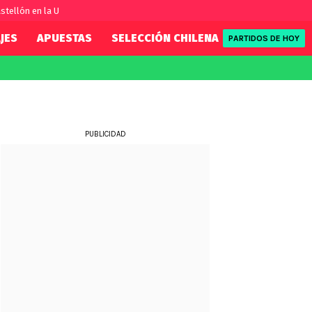
stellón en la U
JES
APUESTAS
SELECCIÓN CHILENA
REDSPORT
PARTIDOS DE HOY
FIFA
REDSPORT
eague
Eliminatorias
Tenis
ue
Formula 1
PUBLICIDAD
League
NBA
Rugby
ue
UFC
WWE
Boxeo