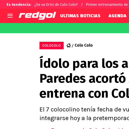
Es tendencia
:
¿Se va Ortiz de Colo Colo?
Primer entrenamiento de
ULTIMAS NOTICIAS
AGENDA
AGENDA
CHILE
MUNDO
Hoy en TV
Selección Chilena
Fútbol 
Colo Colo
COLOCOLO
Colo Colo
Darío O
Ídolo para los 
U de Chile
Alexis 
U Católica
Carlos 
Paredes acortó 
Campeonato Nacional
Chileno
Primera B
entrena con Co
Segunda División
Copa Chile
Supercopa Chile
El 7 colocolino tenía fecha de v
Campeonato Femenino
integrarse hoy a la pretempora