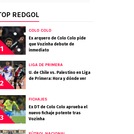
TOP REDGOL
COLO COLO
Ex arquero de Colo Colo pide
que Vozinha debute de
1
inmediato
LIGA DE PRIMERA
U. de Chile vs. Palestino en Liga
de Primera: Hora y dónde ver
2
FICHAJES
Ex DT de Colo Colo aprueba el
nuevo fichaje potente tras
3
Vozinha
FÚTBOL NACIONAL