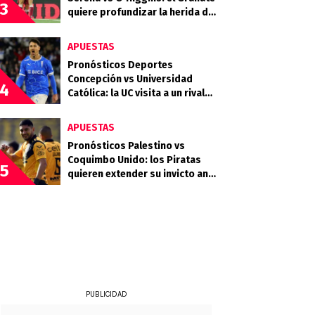
3
quiere profundizar la herida del
Celeste
APUESTAS
Pronósticos Deportes
Concepción vs Universidad
4
Católica: la UC visita a un rival
que llega en racha
APUESTAS
Pronósticos Palestino vs
Coquimbo Unido: los Piratas
5
quieren extender su invicto ante
los Árabes
PUBLICIDAD