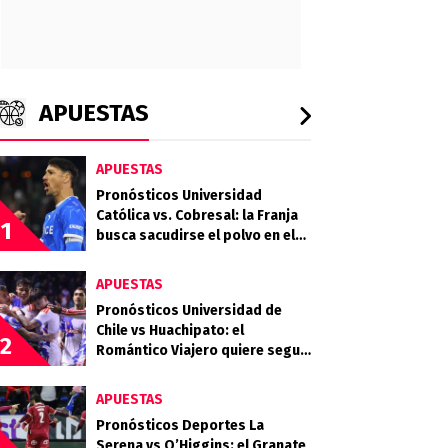
APUESTAS
APUESTAS
Pronósticos Universidad
Católica vs. Cobresal: la Franja
1
busca sacudirse el polvo en el
Claro Arena
APUESTAS
Pronósticos Universidad de
Chile vs Huachipato: el
2
Romántico Viajero quiere seguir
sumando de a tres
APUESTAS
Pronósticos Deportes La
Serena vs O’Higgins: el Granate