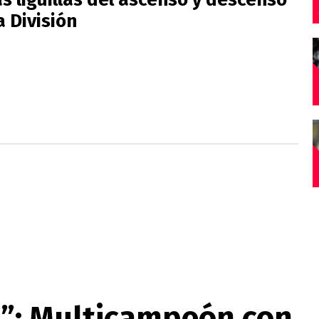
 División
co”: Multicampeón con