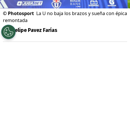
©
Photosport
La U no baja los brazos y sueña con épica
remontada
Por
Felipe Pavez Farías
Sigue a Redgol en Google!
Universidad de Chile
renueva las energías
para este segundo semestre. Con
Fernando Gago
ya acumula una
importante racha de victorias y sigue con
la fe intacta para un histórico remontazo
en la
Liga de Primera
.