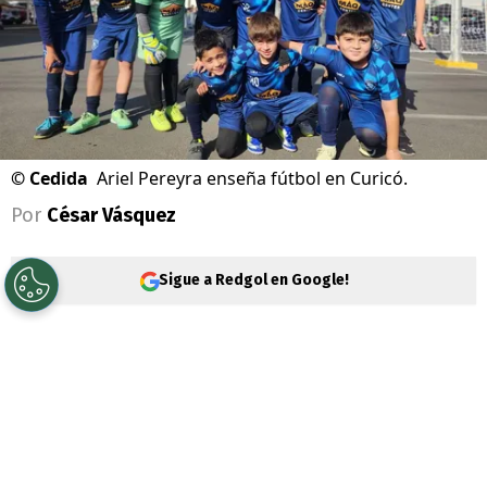
©
Cedida
Ariel Pereyra enseña fútbol en Curicó.
Por
César Vásquez
Sigue a Redgol en Google!
Ariel “Fantasmita” Pereyra
era de esos
delanteros que siempre estaba en los
compactos de goles de la fecha. Brilló en
varios clubes chilenos, hasta que llegó el