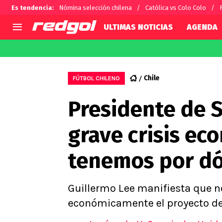
Es tendencia
:
Nómina selección chilena
Católica vs Colo Colo
ULTIMAS NOTICIAS
AGENDA
AGENDA
CHILE
MUNDO
Hoy en TV
Selección Chilena
Fútbol 
Chile
FÚTBOL CHILENO
Colo Colo
Darío O
Presidente de 
U de Chile
Alexis 
U Católica
Carlos 
grave crisis ec
Campeonato Nacional
Chileno
Primera B
tenemos por d
Segunda División
Copa Chile
Supercopa Chile
Guillermo Lee manifiesta que n
Campeonato Femenino
económicamente el proyecto de