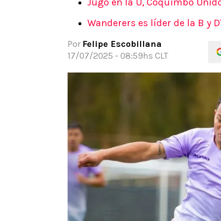
Jugó en la U, Coquimbo Unido
APUESTAS
Wanderers es líder de la B y 
Noticias
Guías
Por
Felipe Escobillana
Códigos
17/07/2025 - 08:59hs CLT
Pronósticos
Apuesta del día
Apuestas Mundial 2026