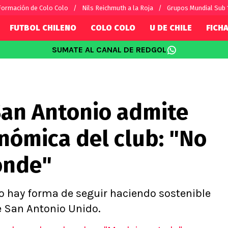
Formación de Colo Colo
Nils Reichmuth a la Roja
Grupos Mundial Sub 
FUTBOL CHILENO
COLO COLO
U DE CHILE
FICHA
SUMATE AL CANAL DE REDGOL
SUDAMÉRICA
EUROPA
Internacional
Copa Libertadores
Champions L
sorio
Copa Sudamericana
Europa Leag
San Antonio admite
Sánchez
Fútbol Argentino
Conference 
Palacios
Fútbol Brasileño
Ligue 1
onómica del club: "No
s por el mundo
Premier Leag
Serie A
ónde"
La Liga
Bundesliga
o hay forma de seguir haciendo sostenible
 San Antonio Unido.