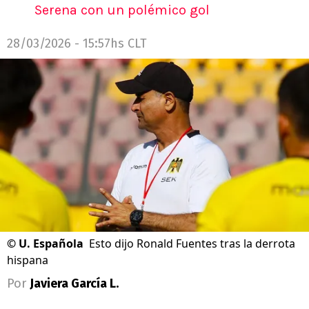
Serena con un polémico gol
28/03/2026 - 15:57hs CLT
©
U. Española
Esto dijo Ronald Fuentes tras la derrota
hispana
Por
Javiera García L.