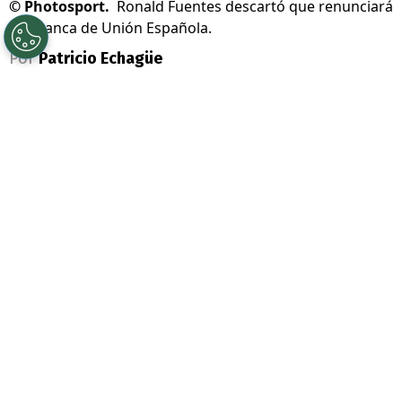
©
Photosport.
Ronald Fuentes descartó que renunciará
a la banca de Unión Española.
Por
Patricio Echagüe
Sigue a Redgol en Google!
Unión Española
sigue con su irregular
andar en el torneo de
Primera B 2026
. Los
hispanos ahora
cayeron por 3-0 ante
Deportes Antofagasta
en el Estadio Santa
Laura, resultado que los deja estancados
en la zona media de la tabla de posiciones.
El gran apuntado por esta decepcionante