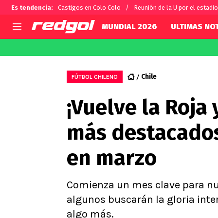
Es tendencia
:
Castigos en Colo Colo
Reunión de la U por el estadio
MUNDIAL 2026
ULTIMAS NOT
AGENDA
CHILE
MUNDO
Hoy en TV
Selección Chilena
Fútbol 
Chile
FÚTBOL CHILENO
Colo Colo
Darío O
¡Vuelve la Roja
U de Chile
Alexis 
U Católica
Carlos 
más destacados
Campeonato Nacional
Chileno
Primera B
en marzo
Segunda División
Copa Chile
Supercopa Chile
Comienza un mes clave para nue
Campeonato Femenino
algunos buscarán la gloria inter
algo más.