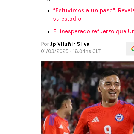
APUESTAS
“Estuvimos a un paso”: Revela
Noticias
su estadio
Guías
El inesperado refuerzo que U
Códigos
Pronósticos
Por
Jp Viluñir Silva
Apuesta del día
01/03/2025 - 18:04hs CLT
Apuestas Mundial 2026