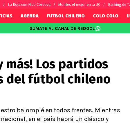
La Roja con Nico Córdova
Montes el mejor en la UC
Ranking de T
ICIAS
AGENDA
FUTBOL CHILENO
COLO COLO
U
SUMATE AL CANAL DE REDGOL
SUDAMÉRICA
EUROPA
Internacional
Copa Libertadores
Champions L
sorio
Copa Sudamericana
Europa Leag
 y más! Los partidos
Sánchez
Fútbol Argentino
Conference 
Palacios
Fútbol Brasileño
Ligue 1
 del fútbol chileno
s por el mundo
Premier Leag
Serie A
La Liga
Bundesliga
stro balompié en todos frentes. Mientras
nacional, en el país habrá un clásico y