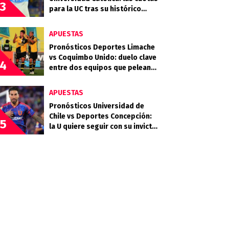
3
para la UC tras su histórico
triunfo en La Bombonera
APUESTAS
Pronósticos Deportes Limache
vs Coquimbo Unido: duelo clave
4
entre dos equipos que pelean
arriba
APUESTAS
Pronósticos Universidad de
Chile vs Deportes Concepción:
5
la U quiere seguir con su invicto
en casa