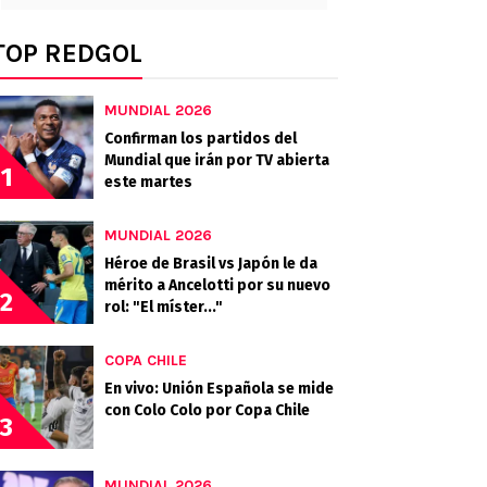
TOP REDGOL
MUNDIAL 2026
Confirman los partidos del
Mundial que irán por TV abierta
1
este martes
MUNDIAL 2026
Héroe de Brasil vs Japón le da
mérito a Ancelotti por su nuevo
2
rol: "El míster..."
COPA CHILE
En vivo: Unión Española se mide
con Colo Colo por Copa Chile
3
MUNDIAL 2026