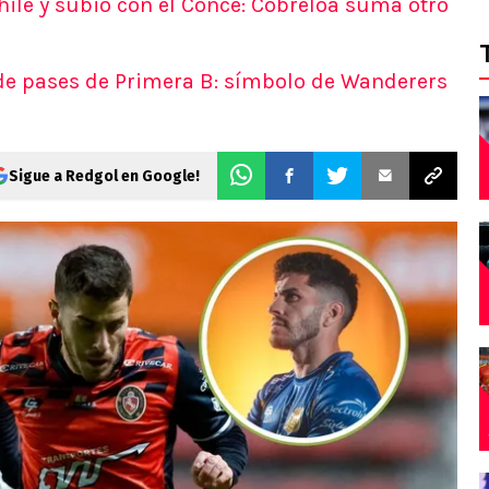
hile y subió con el Conce: Cobreloa suma otro
de pases de Primera B: símbolo de Wanderers
Sigue a Redgol en Google!