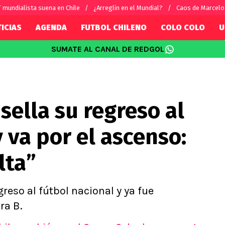
 mundialista suena en Chile
¿Arreglín en el Mundial?
Caos de Marcelo
ICIAS
AGENDA
FUTBOL CHILENO
COLO COLO
U
SUMATE AL CANAL DE REDGOL
SUDAMÉRICA
EUROPA
Internacional
Copa Libertadores
Champions L
sorio
Copa Sudamericana
Europa Leag
sella su regreso al
Sánchez
Fútbol Argentino
Conference 
Palacios
Fútbol Brasileño
Ligue 1
y va por el ascenso:
s por el mundo
Premier Leag
Serie A
lta”
La Liga
Bundesliga
greso al fútbol nacional y ya fue
ra B.