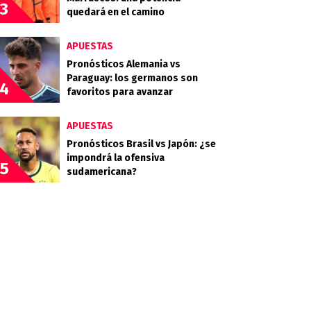
3
quedará en el camino
APUESTAS
Pronósticos Alemania vs
Paraguay: los germanos son
4
favoritos para avanzar
APUESTAS
Pronósticos Brasil vs Japón: ¿se
impondrá la ofensiva
5
sudamericana?