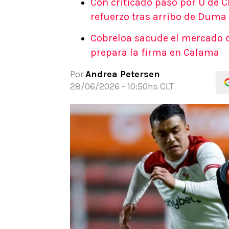
Con criticado paso por U de C
APUESTAS
refuerzo tras arribo de Duma
Noticias
Cobreloa sacude el mercado 
Guías
prepara la firma en Calama
Códigos
Pronósticos
Por
Andrea Petersen
Apuesta del día
28/06/2026 - 10:50hs CLT
Apuestas Mundial 2026