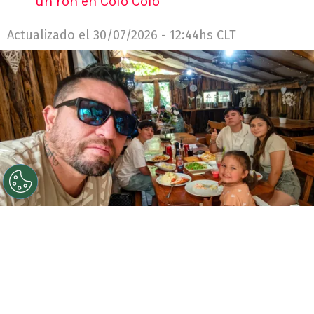
un ron en Colo Colo
Actualizado el
30/07/2026 - 12:44hs CLT
©
Cedida y retocada con Gemini IA.
El Chucky
González atendió el llamado de RedGol y contó varias
cosas de su carrera, que tuvo un título nacional en 2012
como protagonista en Huachipato.
Por
Jorge Rubio