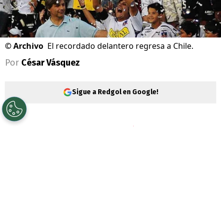
©
Archivo
El recordado delantero regresa a Chile.
Por
César Vásquez
Sigue a Redgol en Google!
El mercado de pases del
fútbol chileno
ha
tenido bastantes movimientos. Esta vez es
en la
Primera B
donde se produce un
traspaso sorpresivo, con un ex campeón
con
Colo Colo
.