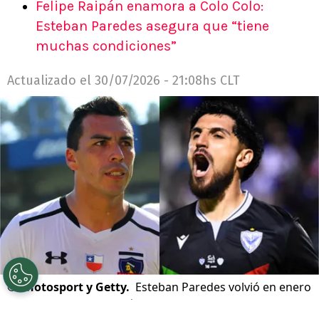
Felipe Raipán enamora a Colo Colo:
Esteban Paredes asegura que “tiene
muchas condiciones”
Actualizado el
30/07/2026 - 21:08hs CLT
©
Photosport y Getty.
Esteban Paredes volvió en enero
de 2014 desde el Querétaro.