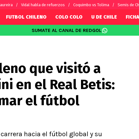
aureira
Vidal habla de refuerzos
Coquimbo vs Tolima
Semis de C
FUTBOL CHILENO
COLO COLO
U DE CHILE
FICHA
SUMATE AL CANAL DE REDGOL
SUDAMÉRICA
EUROPA
Internacional
Copa Libertadores
Champions L
sorio
Copa Sudamericana
Europa Leag
leno que visitó a
Sánchez
Fútbol Argentino
Conference 
Palacios
Fútbol Brasileño
Ligue 1
ni en el Real Betis:
s por el mundo
Premier Leag
Serie A
mar el fútbol
La Liga
Bundesliga
arrera hacia el fútbol global y su