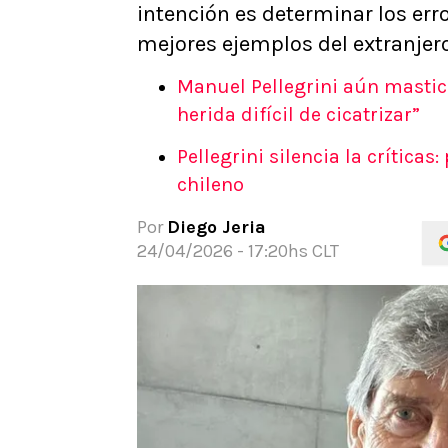
intención es determinar los erro
APUESTAS
mejores ejemplos del extranjero
Noticias
Guías
Manuel Pellegrini aún mastica
Códigos
herida difícil de cicatrizar”
Pronósticos
Pellegrini silencia la críticas
Apuesta del día
chileno
Apuestas Mundial 2026
Por
Diego Jeria
24/04/2026 - 17:20hs CLT