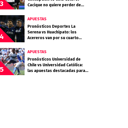
3
Cacique no quiere perder de
vista la cima
APUESTAS
Pronósticos Deportes La
Serena vs Huachipato: los
4
Acereros van por su cuarto
triunfo consecutivo
APUESTAS
Pronósticos Universidad de
Chile vs Universidad Católica:
5
las apuestas destacadas para
el Clásico Universitario