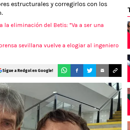
res estructurales y corregirlos con los
.
 la eliminación del Betis: “Va a ser una
: prensa sevillana vuelve a elogiar al ingeniero
Sigue a Redgol en Google!