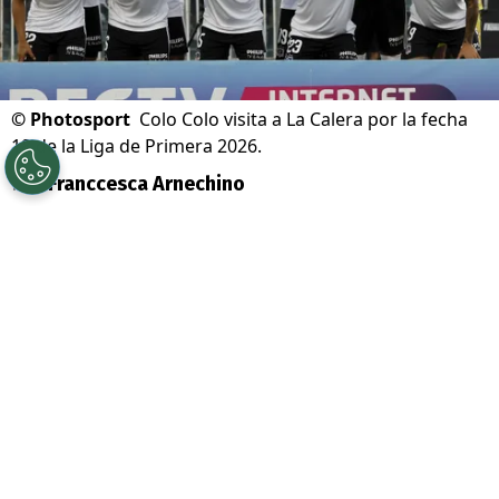
©
Photosport
Colo Colo visita a La Calera por la fecha
18 de la Liga de Primera 2026.
Por
Franccesca Arnechino
Sigue a Redgol en Google!
Colo Colo
junto a su main sponsor
Jugabet
,
sigue liderando la
Liga de
Primera con 42 puntos en 17 fechas,
marcando 14victorias y apenas tres
derrotas, consolidándose como uno de los