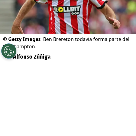
©
Getty Images
Ben Brereton todavía forma parte del
Southampton.
Por
Alfonso Zúñiga
Sigue a Redgol en Google!
A pesar de que dentro del fútbol inglés
existen opciones concretas para que el
delantero chileno
Ben Brereton
encuentro
un equipo que le garantice minutos en