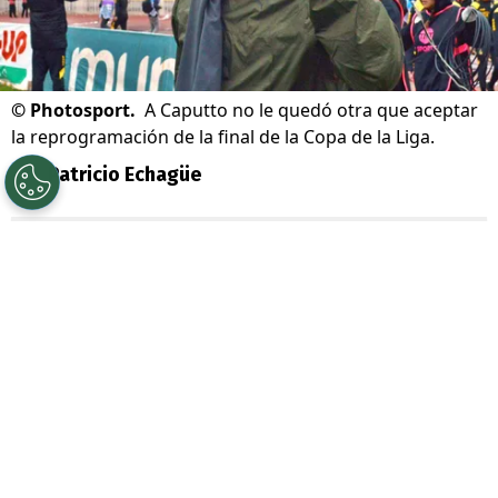
©
Photosport.
A Caputto no le quedó otra que aceptar
la reprogramación de la final de la Copa de la Liga.
Por
Patricio Echagüe
Sigue a Redgol en Google!
La gran final de la
Copa de la Liga 2026
entre
Coquimbo Unido y O’Higgins tuvo
que ser reagendada.
En un principio se
iba a disputa este
sábado 18 de julio en
Valparaíso
, pero finalmente se optó por