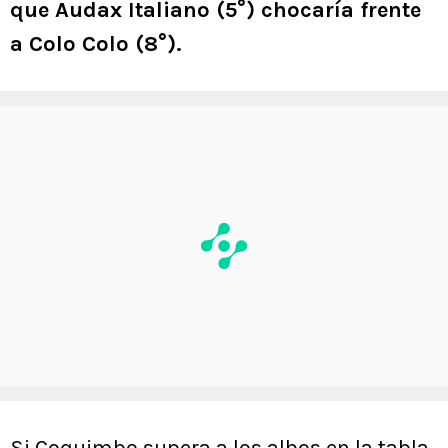
que Audax Italiano (5°) chocaría frente
a Colo Colo (8°).
Si Coquimbo supera a los albos en la tabla