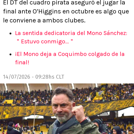
El DT del cuadro pirata aseguró el jugar la
final ante O’Higgins en octubre es algo que
le conviene a ambos clubes.
La sentida dedicatoria del Mono Sánchez:
＂Estuvo conmigo...＂
¡El Mono deja a Coquimbo colgado de la
final!
14/07/2026 - 09:28hs CLT