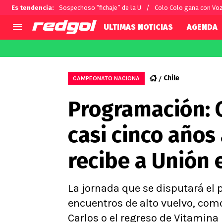
Es tendencia
:
Sospechoso “fichaje” de la U
Colo Colo gana con Vo
ULTIMAS NOTICIAS
AGENDA
AGENDA
CHILE
MUNDO
Hoy en TV
Selección Chilena
Fútbol 
Chile
CAMPEONATO NACIONA
Colo Colo
Darío O
Programación: C
U de Chile
Alexis 
U Católica
Carlos 
casi cinco años 
Campeonato Nacional
Chileno
Primera B
recibe a Unión 
Segunda División
Copa Chile
Supercopa Chile
La jornada que se disputará el 
Campeonato Femenino
encuentros de alto vuelvo, como
Carlos o el regreso de Vitamina