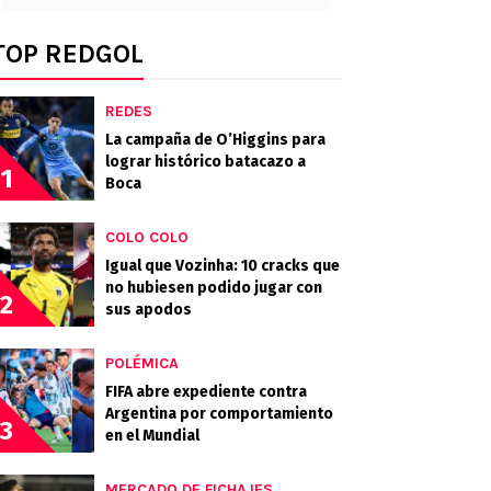
TOP REDGOL
REDES
La campaña de O’Higgins para
lograr histórico batacazo a
1
Boca
COLO COLO
Igual que Vozinha: 10 cracks que
no hubiesen podido jugar con
2
sus apodos
POLÉMICA
FIFA abre expediente contra
Argentina por comportamiento
3
en el Mundial
MERCADO DE FICHAJES