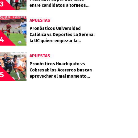
3
entre candidatos a torneos
internacionales
APUESTAS
Pronósticos Universidad
Católica vs Deportes La Serena:
4
la UC quiere empezar la
segunda rueda con fuerza
APUESTAS
Pronósticos Huachipato vs
Cobresal: los Acereros buscan
5
aprovechar el mal momento
minero