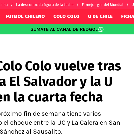
zinha
La desconocida figura de la fecha
El mejor gol del Mundial
U
FUTBOL CHILENO
COLO COLO
U DE CHILE
FICHA
SUMATE AL CANAL DE REDGOL
SUDAMÉRICA
EUROPA
Internacional
Copa Libertadores
Champions L
sorio
Copa Sudamericana
Europa Leag
olo Colo vuelve tras
Sánchez
Fútbol Argentino
Conference 
Palacios
Fútbol Brasileño
Ligue 1
a El Salvador y la U
s por el mundo
Premier Leag
Serie A
en la cuarta fecha
La Liga
Bundesliga
próximo fin de semana tiene varios
 el choque entre la UC y La Calera en San
 Sánchez al Sausalito.