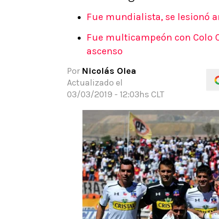
APUESTAS
Fue mundialista, se lesionó an
Noticias
Fue multicampeón con Colo Col
Guías
ascenso
Códigos
Pronósticos
Por
Nicolás Olea
Apuesta del día
Actualizado el
03/03/2019 - 12:03hs CLT