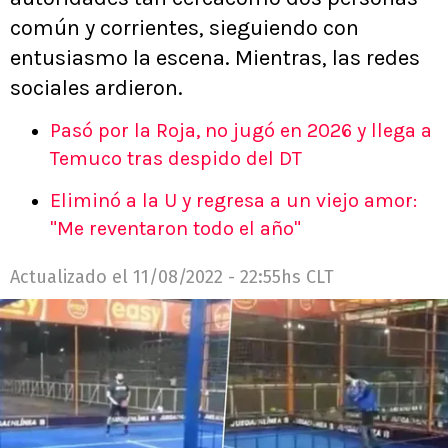
común y corrientes, sieguiendo con
entusiasmo la escena. Mientras, las redes
sociales ardieron.
Pasó por la Roja, no jugó en 2026 y llega a
Temuco tras despido del DT
Eliminó a la U y regresa a un viejo amor:
"Me reventaron todo el año"
Actualizado el
11/08/2022 - 22:55hs CLT