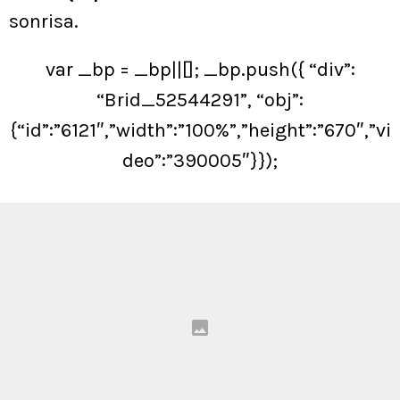
sonrisa.
var _bp = _bp||[]; _bp.push({ “div”:
“Brid_52544291”, “obj”:
{“id”:”6121″,”width”:”100%”,”height”:”670″,”vi
deo”:”390005″}});