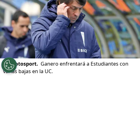
©
Photosport.
Ganero enfrentará a Estudiantes con
varias bajas en la UC.
Por
Patricio Echagüe
Sigue a Redgol en Google!
VER TAMBIÉN
Arancibia complica a la UC antes de