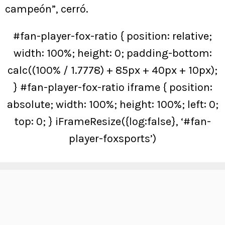
campeón”, cerró.
#fan-player-fox-ratio { position: relative;
width: 100%; height: 0; padding-bottom:
calc((100% / 1.7778) + 85px + 40px + 10px);
} #fan-player-fox-ratio iframe { position:
absolute; width: 100%; height: 100%; left: 0;
top: 0; } iFrameResize({log:false}, ‘#fan-
player-foxsports’)