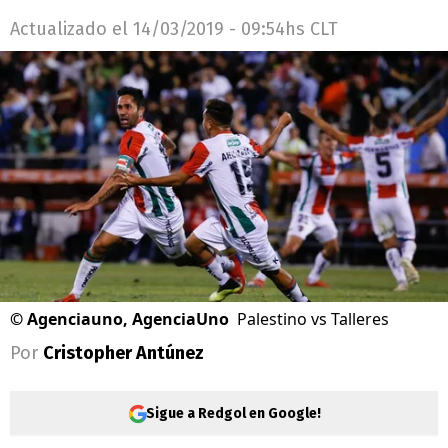
Actualizado el
14/03/2019 - 09:54hs CLT
©
Agenciauno, AgenciaUno
Palestino vs Talleres
Por
Cristopher Antúnez
Sigue a Redgol en Google!