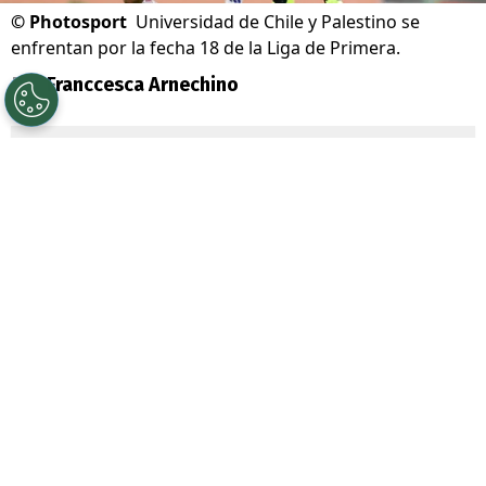
©
Photosport
Universidad de Chile y Palestino se
enfrentan por la fecha 18 de la Liga de Primera.
Por
Franccesca Arnechino
Sigue a Redgol en Google!
Universidad de Chile
junto a su
mainsponsor
Jugabet
, enfrenta a
Palestino
por la Fecha 18 de la Liga de
Primera, dos equipos que atraviesan un
gran presente en el torneo.
La U llega tras dos triunfos consecutivos y
con
Eduardo Vargas
como figura
,