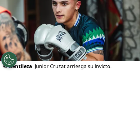
©
Gentileza
Junior Cruzat arriesga su invicto.
Por
Carlos Silva Rojas
Sigue a Redgol en Google!
Dos invictos, 29 victorias combinadas, 18
nocauts y un título mundial en juego. El