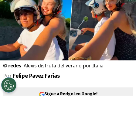
©
redes
Alexis disfruta del verano por Italia
Por
Felipe Pavez Farías
Sigue a Redgol en Google!
Alexis Sánchez
se suma a la extensa lista
de jugadores que debe buscar club en este