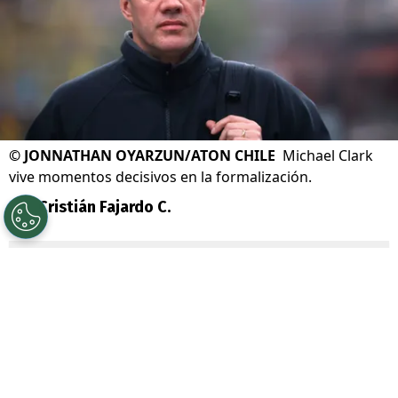
©
JONNATHAN OYARZUN/ATON CHILE
Michael Clark
vive momentos decisivos en la formalización.
Por
Cristián Fajardo C.
Sigue a Redgol en Google!
Una nueva jornada se vive en la
formalización del
caso Sartor
, donde una
de las aristas también apunta a la compra