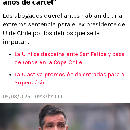
años de cárcel”
Los abogados querellantes hablan de una
extrema sentencia para el ex presidente de
U de Chile por los delitos que se le
imputan.
La U ni se despeina ante San Felipe y pasa
de ronda en la Copa Chile
La U activa promoción de entradas para el
Superclásico
05/08/2026 - 09:37hs CLT