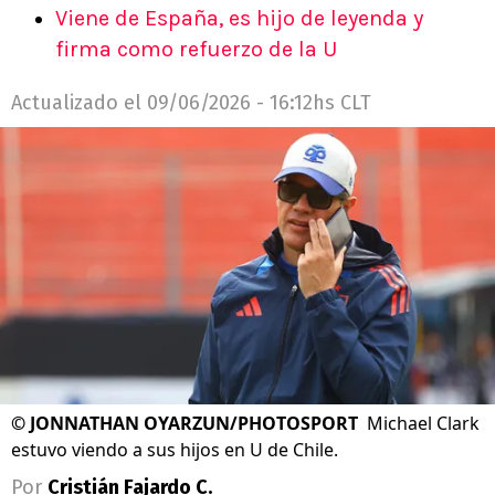
Viene de España, es hijo de leyenda y
firma como refuerzo de la U
Actualizado el
09/06/2026 - 16:12hs CLT
©
JONNATHAN OYARZUN/PHOTOSPORT
Michael Clark
estuvo viendo a sus hijos en U de Chile.
Por
Cristián Fajardo C.