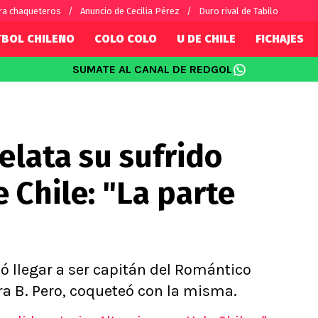
ra chaqueteros
Anuncio de Cecilia Pérez
Duro rival de Tabilo
TBOL CHILENO
COLO COLO
U DE CHILE
FICHAJES
SUMATE AL CANAL DE REDGOL
SUDAMÉRICA
EUROPA
Internacional
Copa Libertadores
Champions L
sorio
Copa Sudamericana
Europa Leag
elata su sufrido
Sánchez
Fútbol Argentino
Conference 
Palacios
Fútbol Brasileño
Ligue 1
e Chile: "La parte
s por el mundo
Premier Leag
Serie A
La Liga
Bundesliga
ió llegar a ser capitán del Romántico
ra B. Pero, coqueteó con la misma.