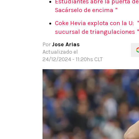
Estudiantes abre la puerta de
APUESTAS
Sacárselo de encima＂
Noticias
Coke Hevia explota con la U
Guías
sucursal de triangulaciones
Códigos
Pronósticos
Por
Jose Arias
Apuesta del día
Actualizado el
24/12/2024 - 11:20hs CLT