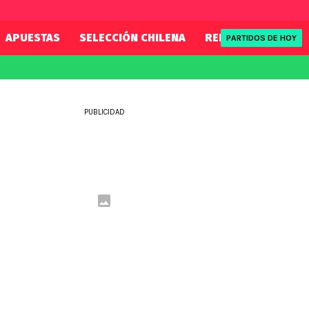
APUESTAS
SELECCIÓN CHILENA
REDSPORT
TENI
PARTIDOS DE HOY
FIFA
REDSPORT
eague
Mundial 2026
Tenis
PUBLICIDAD
ue
Eliminatorias
Formula 1
League
NBA
Rugby
ue
UFC
WWE
Boxeo