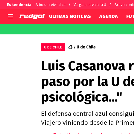
Es tendencia
:
Albo se reivindica
Vargas salva a la U
Bravo cont
ULTIMAS NOTICIAS
AGENDA
FU
AGENDA
CHILE
MUNDO
Hoy en TV
Selección Chilena
Fútbol 
U de Chile
U DE CHILE
Colo Colo
Darío O
Luis Casanova r
U de Chile
Alexis 
U Católica
Carlos 
paso por la U d
Campeonato Nacional
Chileno
Primera B
psicológica..."
Segunda División
Copa Chile
Supercopa Chile
El defensa central azul consigu
Campeonato Femenino
Viajero viniendo desde la Prime