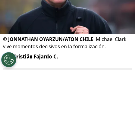
©
JONNATHAN OYARZUN/ATON CHILE
Michael Clark
vive momentos decisivos en la formalización.
Por
Cristián Fajardo C.
Sigue a Redgol en Google!
Una nueva jornada se vive en la
formalización del
caso Sartor
, donde una
de las aristas también apunta a la compra
de Azul Azul y su ex presidente
Michael