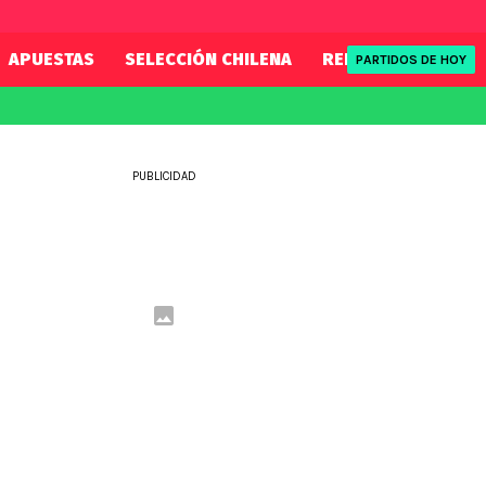
APUESTAS
SELECCIÓN CHILENA
REDSPORT
TENI
PARTIDOS DE HOY
FIFA
REDSPORT
eague
Mundial 2026
Tenis
PUBLICIDAD
ue
Eliminatorias
Formula 1
League
NBA
Rugby
ue
UFC
WWE
Boxeo