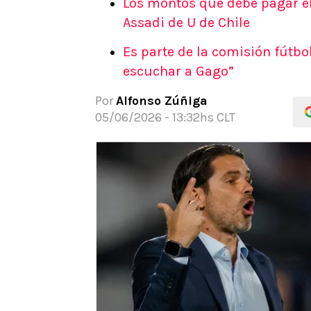
Los montos que debe pagar el
APUESTAS
Assadi de U de Chile
Noticias
Es parte de la comisión fútbol
Guías
escuchar a Gago”
Códigos
Pronósticos
Por
Alfonso Zúñiga
Apuesta del día
05/06/2026 - 13:32hs CLT