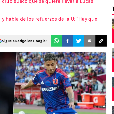
 club sueco que se quiere llevar a Lucas
 y habla de los refuerzos de la U: “Hay que
Sigue a Redgol en Google!