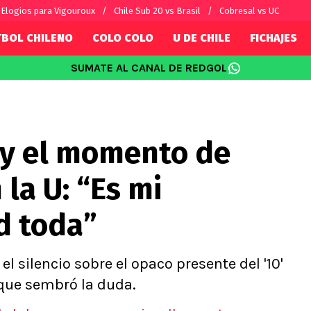
Elogios para Vigouroux
Chile Sub 20 vs Brasil
Cobresal vs UC
TBOL CHILENO
COLO COLO
U DE CHILE
FICHAJES
SUMATE AL CANAL DE REDGOL
SUDAMÉRICA
EUROPA
Internacional
Copa Libertadores
Champions L
sorio
Copa Sudamericana
Europa Leag
y el momento de
Sánchez
Fútbol Argentino
Conference 
Palacios
Fútbol Brasileño
Ligue 1
la U: “Es mi
s por el mundo
Premier Leag
Serie A
d toda”
La Liga
Bundesliga
l silencio sobre el opaco presente del '10'
 que sembró la duda.