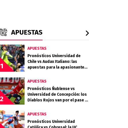
APUESTAS
APUESTAS
Pronósticos Universidad de
Chile vs Audax Italiano: las
1
apuestas para la apasionante
definición de la Copa de la Liga
APUESTAS
Pronósticos Ñublense vs
Universidad de Concepción: los
2
Diablos Rojos van por el pase a
la semifinal
APUESTAS
Pronósticos Universidad
Católica vs Cobresal: la UC