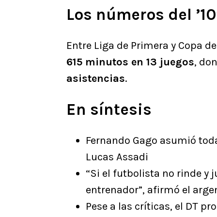
Los números del ’10
Entre Liga de Primera y Copa de 
615 minutos en 13 juegos
, do
asistencias
.
En síntesis
Fernando Gago asumió toda 
Lucas Assadi
“Si el futbolista no rinde y
entrenador”, afirmó el arge
Pese a las críticas, el DT pr