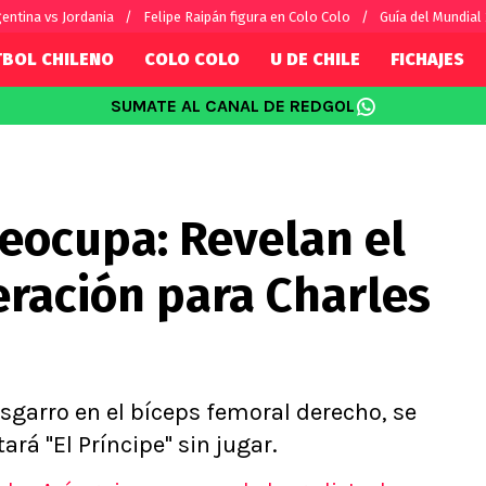
entina vs Jordania
Felipe Raipán figura en Colo Colo
Guía del Mundial
TBOL CHILENO
COLO COLO
U DE CHILE
FICHAJES
SUMATE AL CANAL DE REDGOL
SUDAMÉRICA
EUROPA
Internacional
Copa Libertadores
Champions L
sorio
Copa Sudamericana
Europa Leag
reocupa: Revelan el
Sánchez
Fútbol Argentino
Conference 
Palacios
Fútbol Brasileño
Ligue 1
eración para Charles
s por el mundo
Premier Leag
Serie A
La Liga
Bundesliga
sgarro en el bíceps femoral derecho, se
rá "El Príncipe" sin jugar.