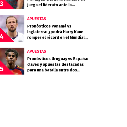
3
juega el liderato ante la
selección sudamericana
APUESTAS
Pronósticos Panamá vs
Inglaterra: ¿podrá Harry Kane
4
romper el récord en el Mundial
2026?
APUESTAS
Pronósticos Uruguay vs España:
claves y apuestas destacadas
5
para una batalla entre dos
potencias