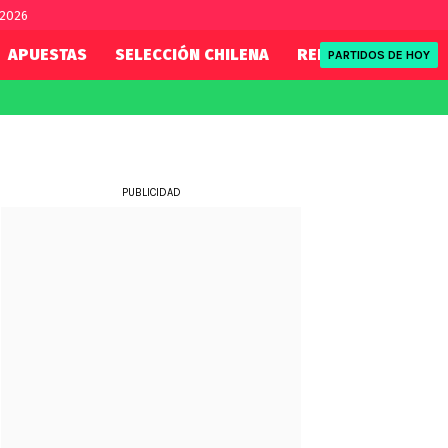
 2026
APUESTAS
SELECCIÓN CHILENA
REDSPORT
TENI
PARTIDOS DE HOY
FIFA
REDSPORT
eague
Mundial 2026
Tenis
ue
Eliminatorias
Formula 1
PUBLICIDAD
League
NBA
Rugby
ue
UFC
WWE
Boxeo