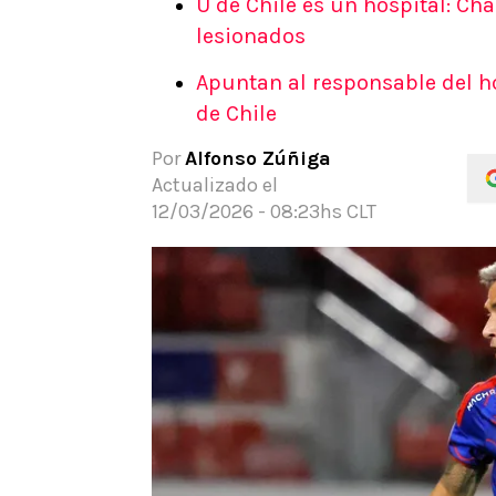
U de Chile es un hospital: Cha
APUESTAS
lesionados
Noticias
Apuntan al responsable del hos
Guías
de Chile
Códigos
Pronósticos
Por
Alfonso Zúñiga
Apuesta del día
Actualizado el
12/03/2026 - 08:23hs CLT