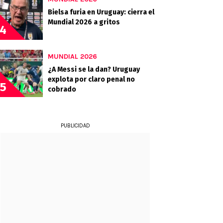
Bielsa furia en Uruguay: cierra el
Mundial 2026 a gritos
4
MUNDIAL 2026
¿A Messi se la dan? Uruguay
explota por claro penal no
5
cobrado
PUBLICIDAD