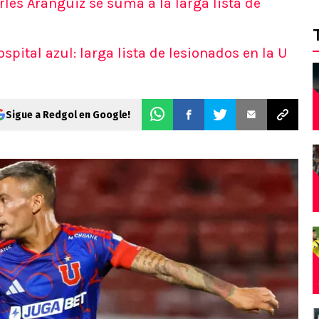
rles Aránguiz se suma a la larga lista de
pital azul: larga lista de lesionados en la U
Sigue a Redgol en Google!