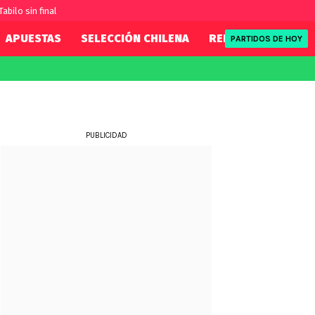
Tabilo sin final
APUESTAS
SELECCIÓN CHILENA
REDSPORT
TENI
PARTIDOS DE HOY
FIFA
REDSPORT
eague
Eliminatorias
Tenis
ue
Formula 1
PUBLICIDAD
League
NBA
Rugby
ue
UFC
WWE
Boxeo