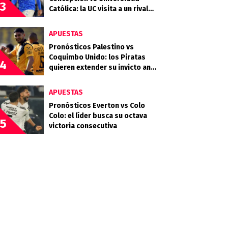
3
Católica: la UC visita a un rival
que llega en racha
APUESTAS
Pronósticos Palestino vs
Coquimbo Unido: los Piratas
4
quieren extender su invicto ante
los Árabes
APUESTAS
Pronósticos Everton vs Colo
Colo: el líder busca su octava
5
victoria consecutiva