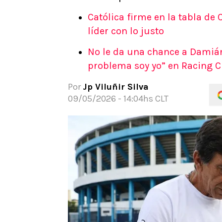
APUESTAS
Católica firme en la tabla de
Noticias
líder con lo justo
Guías
No le da una chance a Damián
Códigos
problema soy yo” en Racing C
Pronósticos
Apuesta del día
Por
Jp Viluñir Silva
09/05/2026 - 14:04hs CLT