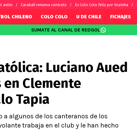
l avión
Carabalí renueva contrato
Ex Colo Colo feliz por Vozinha
TBOL CHILENO
COLO COLO
U DE CHILE
FICHAJES
SUMATE AL CANAL DE REDGOL
SUDAMÉRICA
EUROPA
Internacional
Copa Libertadores
Champions L
sorio
Copa Sudamericana
Europa Leag
atólica: Luciano Aued
Sánchez
Fútbol Argentino
Conference 
Palacios
Fútbol Brasileño
Ligue 1
s en Clemente
s por el mundo
Premier Leag
Serie A
lo Tapia
La Liga
Bundesliga
a algunos de los canteranos de los
volante trabaja en el club y le han hecho