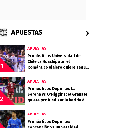
APUESTAS
APUESTAS
Pronósticos Universidad de
Chile vs Huachipato: el
1
Romántico Viajero quiere seguir
sumando de a tres
APUESTAS
Pronósticos Deportes La
Serena vs O’Higgins: el Granate
2
quiere profundizar la herida del
Celeste
APUESTAS
Pronósticos Deportes
Concepción vs Universidad