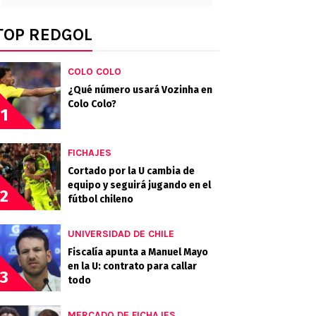
TOP REDGOL
COLO COLO
¿Qué número usará Vozinha en
Colo Colo?
1
FICHAJES
Cortado por la U cambia de
equipo y seguirá jugando en el
2
fútbol chileno
UNIVERSIDAD DE CHILE
Fiscalía apunta a Manuel Mayo
en la U: contrato para callar
3
todo
MERCADO DE FICHAJES