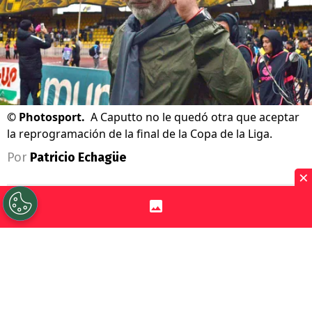
©
Photosport.
A Caputto no le quedó otra que aceptar
la reprogramación de la final de la Copa de la Liga.
Por
Patricio Echagüe
×
Sigue a Redgol en Google!
La gran final de la
Copa de la Liga 2026
entre
Coquimbo Unido y O’Higgins tuvo
que ser reagendada.
En un principio se