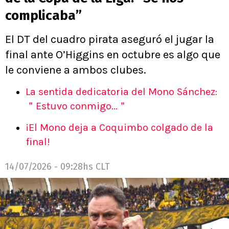
complicaba”
El DT del cuadro pirata aseguró el jugar la
final ante O’Higgins en octubre es algo que
le conviene a ambos clubes.
La sentida dedicatoria del Mono Sánchez:
＂Estuvo conmigo...＂
¡El Mono deja a Coquimbo colgado de la
final!
14/07/2026 - 09:28hs CLT