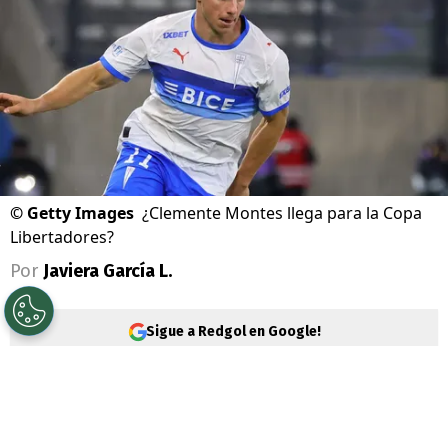
©
Getty Images
¿Clemente Montes llega para la Copa
Libertadores?
Por
Javiera García L.
Sigue a Redgol en Google!
U. Católica
vuelve a la competencia este
sábado 25 de julio para enfrentar a