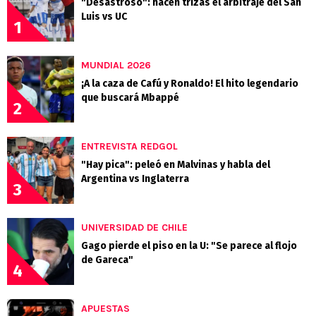
"Desastroso": hacen trizas el arbitraje del San
Luis vs UC
1
MUNDIAL 2026
¡A la caza de Cafú y Ronaldo! El hito legendario
que buscará Mbappé
2
ENTREVISTA REDGOL
"Hay pica": peleó en Malvinas y habla del
Argentina vs Inglaterra
3
UNIVERSIDAD DE CHILE
Gago pierde el piso en la U: "Se parece al flojo
de Gareca"
4
APUESTAS