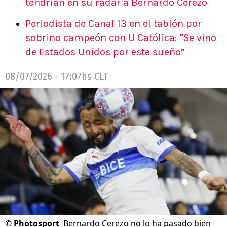
tendrían en su radar a Bernardo Cerezo
Periodista de Canal 13 en el tablón por
sobrino campeón con U Católica: “Se vino
de Estados Unidos por este sueño”
08/07/2026 - 17:07hs CLT
©
Photosport
Bernardo Cerezo no lo ha pasado bien