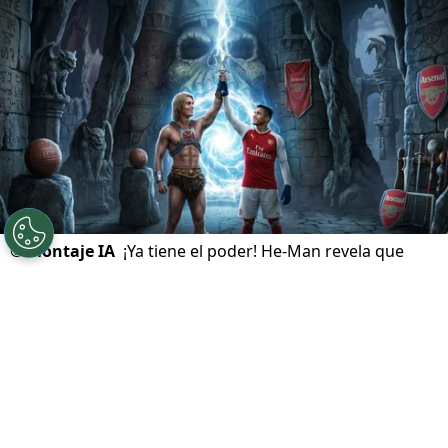
©
Montaje IA
¡Ya tiene el poder! He-Man revela que
Alexis Sánchez es su héroe.
Por
Diego Jeria
Sigue a Redgol en Google!
He-Man
está de vuelta con la película